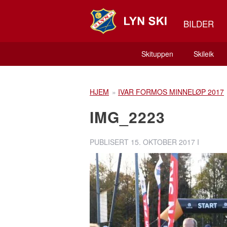
BILDER
Skituppen
Skileik
HJEM
»
IVAR FORMOS MINNELØP 2017
IMG_2223
PUBLISERT
15. OKTOBER 2017
I