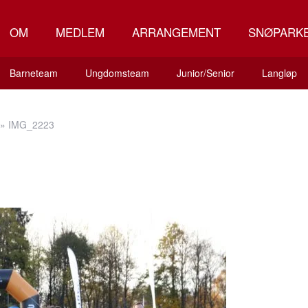
OM
MEDLEM
ARRANGEMENT
SNØPARK
Barneteam
Ungdomsteam
Junior/Senior
Langløp
»
IMG_2223