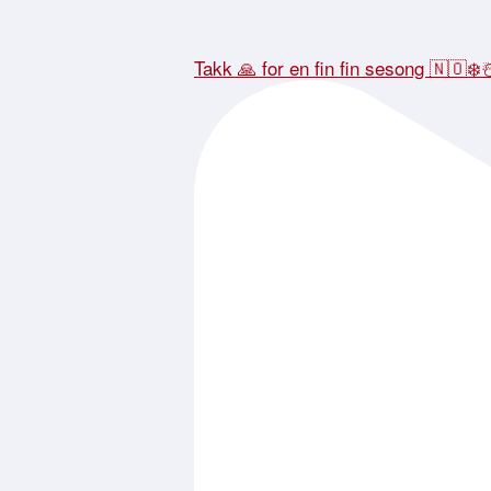
Takk 🙏 for en fin fin sesong 🇳🇴❄️