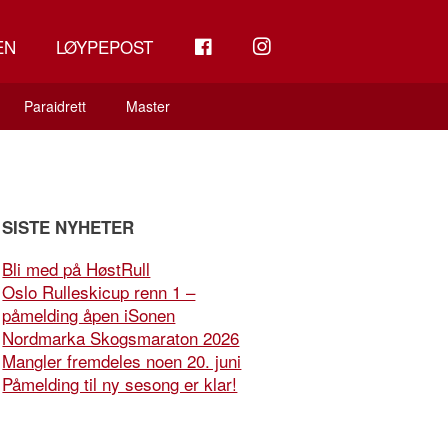
FB
INSTAGRAM
EN
LØYPEPOST
Paraidrett
Master
SISTE NYHETER
Bli med på HøstRull
Oslo Rulleskicup renn 1 –
påmelding åpen iSonen
Nordmarka Skogsmaraton 2026
Mangler fremdeles noen 20. juni
Påmelding til ny sesong er klar!