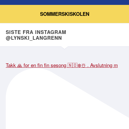
SOMMERSKISKOLEN
SISTE FRA INSTAGRAM
@LYNSKI_LANGRENN
Takk 🙏 for en fin fin sesong 🇳🇴❄️☃️ . Avslutning m