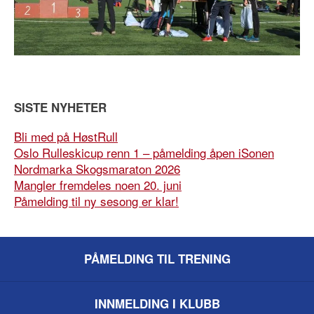
SISTE NYHETER
Bli med på HøstRull
Oslo Rulleskicup renn 1 – påmelding åpen iSonen
Nordmarka Skogsmaraton 2026
Mangler fremdeles noen 20. juni
Påmelding til ny sesong er klar!
PÅMELDING TIL TRENING
INNMELDING I KLUBB