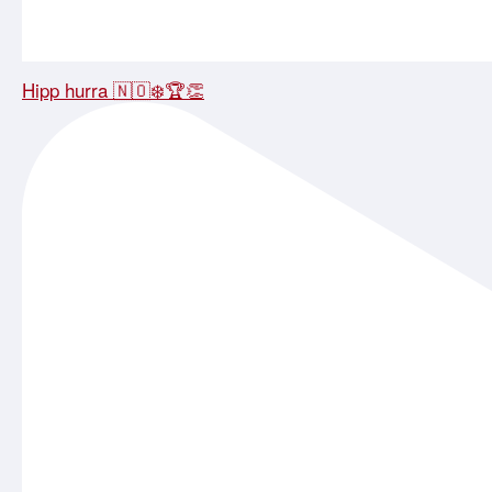
Hipp hurra 🇳🇴❄️🏆👏