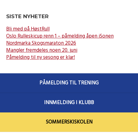
SISTE NYHETER
Bli med på HøstRull
Oslo Rulleskicup renn 1 – påmelding åpen iSonen
Nordmarka Skogsmaraton 2026
Mangler fremdeles noen 20. juni
Påmelding til ny sesong er klar!
PÅMELDING TIL TRENING
INNMELDING I KLUBB
SOMMERSKISKOLEN