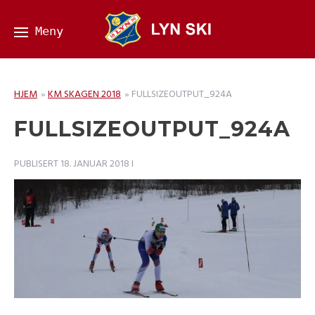
HJEM
»
KM SKAGEN 2018
»
FULLSIZEOUTPUT_924A
FULLSIZEOUTPUT_924A
PUBLISERT
18. JANUAR 2018
I