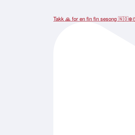
Takk 🙏 for en fin fin sesong 🇳🇴❄️