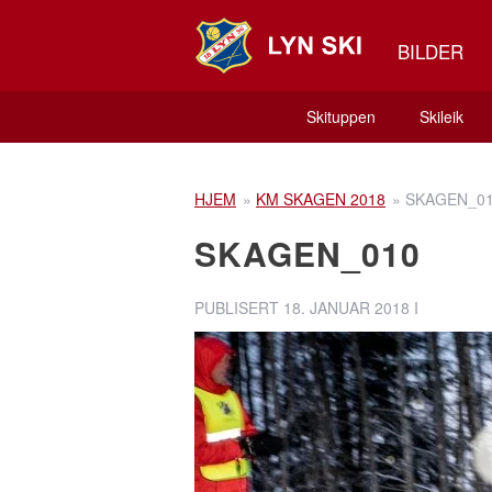
BILDER
Skituppen
Skileik
HJEM
»
KM SKAGEN 2018
»
SKAGEN_0
SKAGEN_010
PUBLISERT
18. JANUAR 2018
I