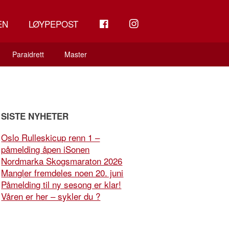
FB
INSTAGRAM
EN
LØYPEPOST
Paraidrett
Master
SISTE NYHETER
Oslo Rulleskicup renn 1 –
påmelding åpen iSonen
Nordmarka Skogsmaraton 2026
Mangler fremdeles noen 20. juni
Påmelding til ny sesong er klar!
Våren er her – sykler du ?