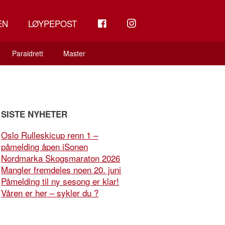
FB
INSTAGRAM
EN
LØYPEPOST
Paraidrett
Master
SISTE NYHETER
Oslo Rulleskicup renn 1 –
påmelding åpen iSonen
Nordmarka Skogsmaraton 2026
Mangler fremdeles noen 20. juni
Påmelding til ny sesong er klar!
Våren er her – sykler du ?