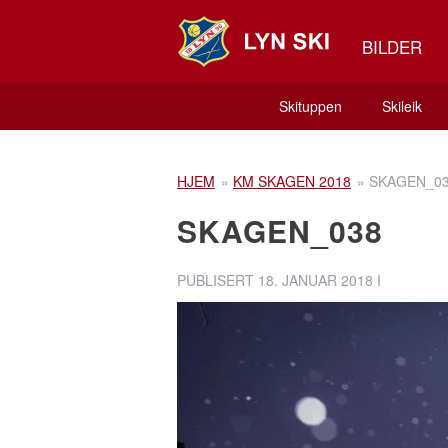
BILDER
Skituppen
Skileik
HJEM
»
KM SKAGEN 2018
»
SKAGEN_0
SKAGEN_038
PUBLISERT
18. JANUAR 2018
I