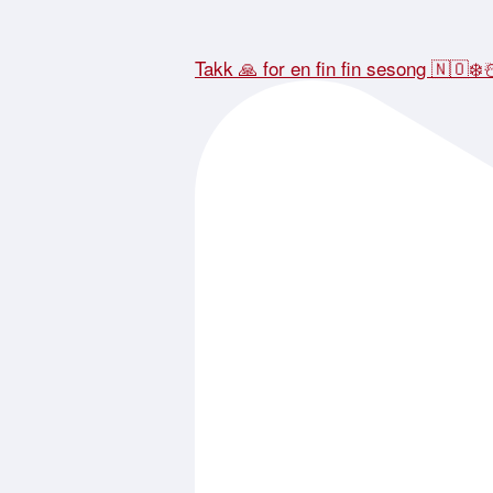
Takk 🙏 for en fin fin sesong 🇳🇴❄️