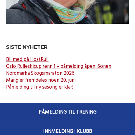
SISTE NYHETER
Bli med på HøstRull
Oslo Rulleskicup renn 1 – påmelding åpen iSonen
Nordmarka Skogsmaraton 2026
Mangler fremdeles noen 20. juni
Påmelding til ny sesong er klar!
PÅMELDING TIL TRENING
INNMELDING I KLUBB