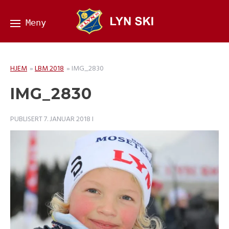
HJEM
»
LBM 2018
»
IMG_2830
IMG_2830
PUBLISERT
7. JANUAR 2018
I