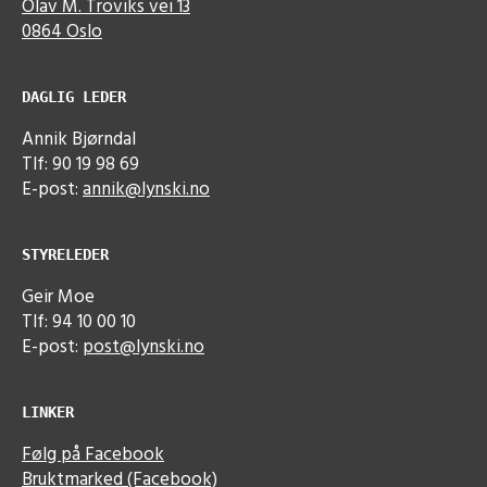
Olav M. Troviks vei 13
0864 Oslo
DAGLIG LEDER
Annik Bjørndal
Tlf: 90 19 98 69
E-post:
annik@lynski.no
STYRELEDER
Geir Moe
Tlf: 94 10 00 10
E-post:
post@lynski.no
LINKER
Følg på Facebook
Bruktmarked (Facebook)