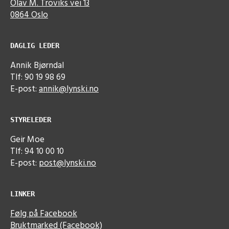
Olav M. Troviks vei 13
0864 Oslo
DAGLIG LEDER
Annik Bjørndal
Tlf: 90 19 98 69
E-post:
annik@lynski.no
STYRELEDER
Geir Moe
Tlf: 94 10 00 10
E-post:
post@lynski.no
LINKER
Følg på Facebook
Bruktmarked (Facebook)