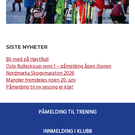
SISTE NYHETER
Bli med på HøstRull
Oslo Rulleskicup renn 1 – påmelding åpen iSonen
Nordmarka Skogsmaraton 2026
Mangler fremdeles noen 20. juni
Påmelding til ny sesong er klar!
PÅMELDING TIL TRENING
INNMELDING I KLUBB