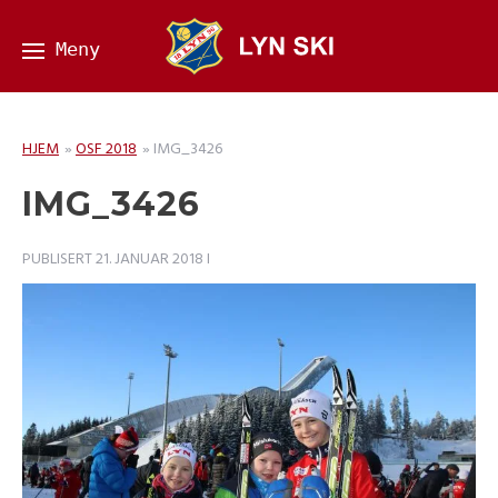
HJEM
»
OSF 2018
»
IMG_3426
IMG_3426
PUBLISERT
21. JANUAR 2018
I