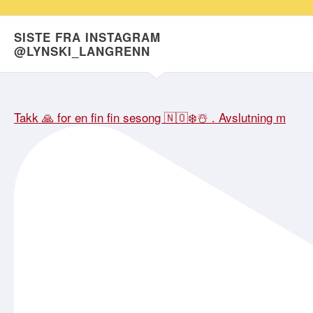
SISTE FRA INSTAGRAM
@LYNSKI_LANGRENN
Takk 🙏 for en fin fin sesong 🇳🇴❄️☃️ . Avslutning m