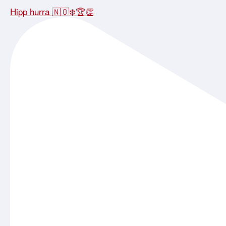
Hipp hurra 🇳🇴❄️🏆👏