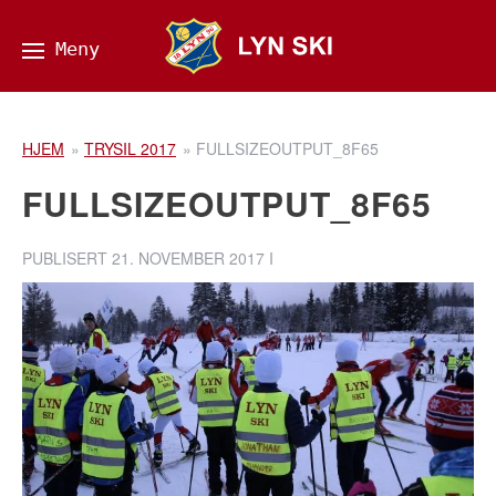
HJEM
»
TRYSIL 2017
»
FULLSIZEOUTPUT_8F65
FULLSIZEOUTPUT_8F65
PUBLISERT
21. NOVEMBER 2017
I