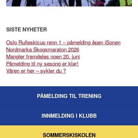
SISTE NYHETER
Oslo Rulleskicup renn 1 – påmelding åpen iSonen
Nordmarka Skogsmaraton 2026
Mangler fremdeles noen 20. juni
Påmelding til ny sesong er klar!
Våren er her – sykler du ?
PÅMELDING TIL TRENING
INNMELDING I KLUBB
SOMMERSKISKOLEN