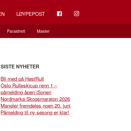
FB
INSTAGRAM
EN
LØYPEPOST
Paraidrett
Master
SISTE NYHETER
Bli med på HøstRull
Oslo Rulleskicup renn 1 –
påmelding åpen iSonen
Nordmarka Skogsmaraton 2026
Mangler fremdeles noen 20. juni
Påmelding til ny sesong er klar!