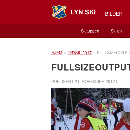
BILDER
Skituppen
Skileik
HJEM
»
TRYSIL 2017
»
FULLSIZEOUTP
FULLSIZEOUTPU
PUBLISERT
21. NOVEMBER 2017
I