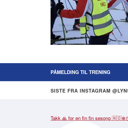
PÅMELDING TIL TRENING
SISTE FRA INSTAGRAM @LY
Takk 🙏 for en fin fin sesong 🇳🇴❄️