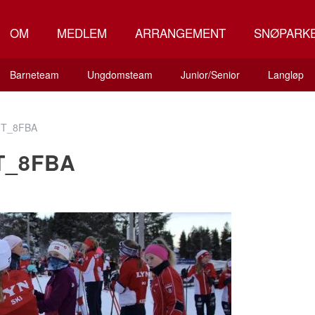
OM
MEDLEM
ARRANGEMENT
SNØPARK
Barneteam
Ungdomsteam
Junior/Senior
Langløp
UT_8FBA
T_8FBA