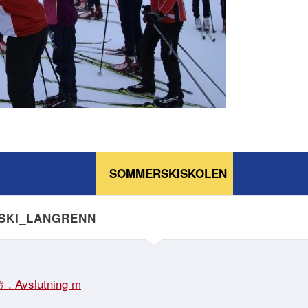
SOMMERSKISKOLEN
NSKI_LANGRENN
☃️ . Avslutning m