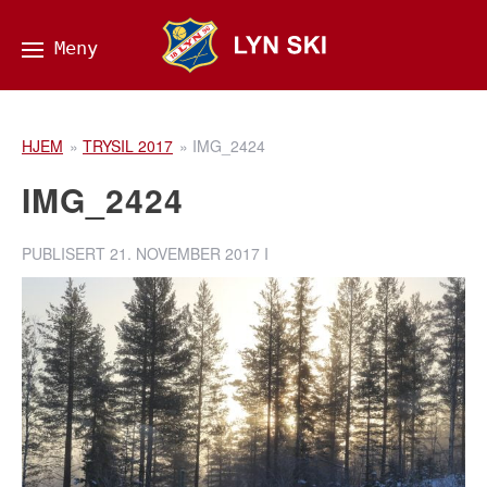
HJEM
»
TRYSIL 2017
»
IMG_2424
IMG_2424
PUBLISERT
21. NOVEMBER 2017
I