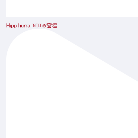
Hipp hurra 🇳🇴❄️🏆👏