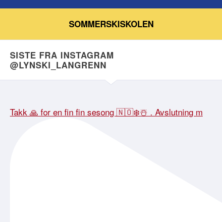
SOMMERSKISKOLEN
SISTE FRA INSTAGRAM
@LYNSKI_LANGRENN
Takk 🙏 for en fin fin sesong 🇳🇴❄️☃️ . Avslutning m