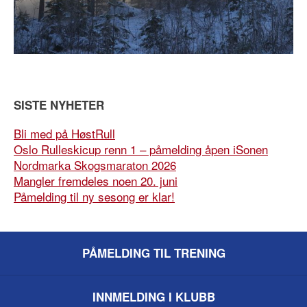
SISTE NYHETER
Bli med på HøstRull
Oslo Rulleskicup renn 1 – påmelding åpen iSonen
Nordmarka Skogsmaraton 2026
Mangler fremdeles noen 20. juni
Påmelding til ny sesong er klar!
PÅMELDING TIL TRENING
INNMELDING I KLUBB