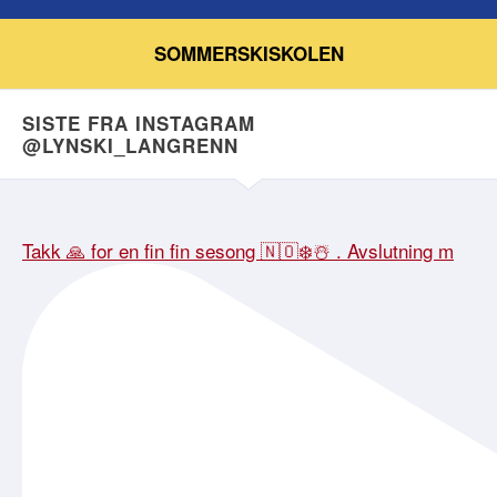
SOMMERSKISKOLEN
SISTE FRA INSTAGRAM
@LYNSKI_LANGRENN
Takk 🙏 for en fin fin sesong 🇳🇴❄️☃️ . Avslutning m