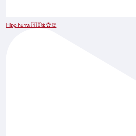
Hipp hurra 🇳🇴❄️🏆👏