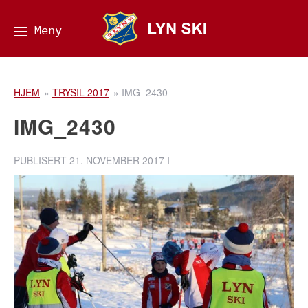
HJEM
»
TRYSIL 2017
»
IMG_2430
IMG_2430
PUBLISERT
21. NOVEMBER 2017
I