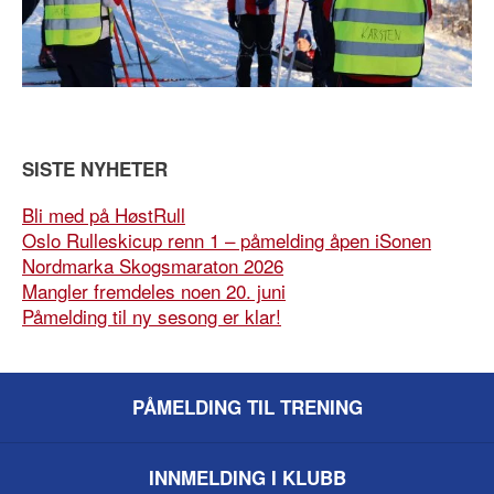
SISTE NYHETER
Bli med på HøstRull
Oslo Rulleskicup renn 1 – påmelding åpen iSonen
Nordmarka Skogsmaraton 2026
Mangler fremdeles noen 20. juni
Påmelding til ny sesong er klar!
PÅMELDING TIL TRENING
INNMELDING I KLUBB