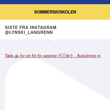
SOMMERSKISKOLEN
SISTE FRA INSTAGRAM
@LYNSKI_LANGRENN
Takk 🙏 for en fin fin sesong 🇳🇴❄️☃️ . Avslutning m