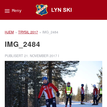
HJEM
»
TRYSIL 2017
»
IMG_2484
IMG_2484
PUBLISERT
21. NOVEMBER 2017
I