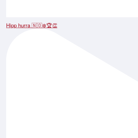
Hipp hurra 🇳🇴❄️🏆👏