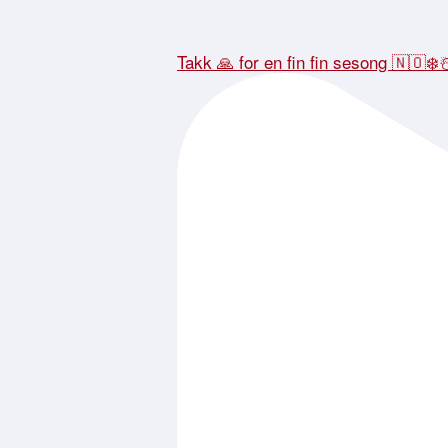
Takk 🙏 for en fin fin sesong 🇳🇴❄️