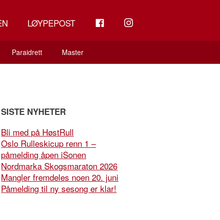
FB
INSTAGRAM
EN
LØYPEPOST
Paraidrett
Master
SISTE NYHETER
Bli med på HøstRull
Oslo Rulleskicup renn 1 –
påmelding åpen iSonen
Nordmarka Skogsmaraton 2026
Mangler fremdeles noen 20. juni
Påmelding til ny sesong er klar!