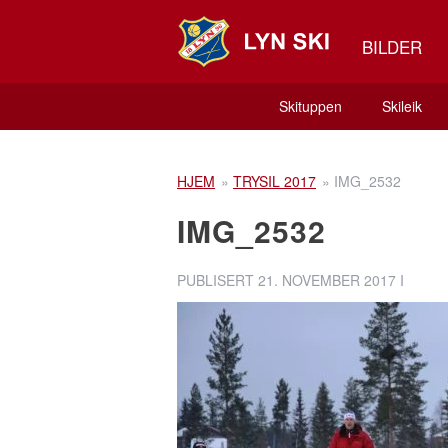
BILDER
Skituppen
Skileik
HJEM
»
TRYSIL 2017
»
IMG_2532
IMG_2532
PUBLISERT
21. NOVEMBER 2017
I