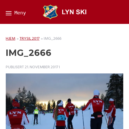
HJEM
»
TRYSIL 2017
»
IMG_2666
IMG_2666
PUBLISERT
21. NOVEMBER 2017
I