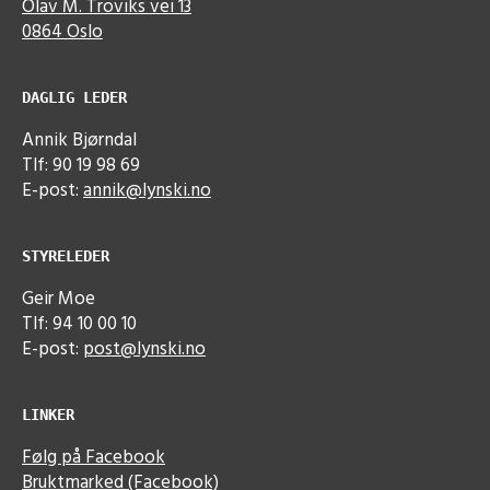
Olav M. Troviks vei 13
0864 Oslo
DAGLIG LEDER
Annik Bjørndal
Tlf: 90 19 98 69
E-post:
annik@lynski.no
STYRELEDER
Geir Moe
Tlf: 94 10 00 10
E-post:
post@lynski.no
LINKER
Følg på Facebook
Bruktmarked (Facebook)