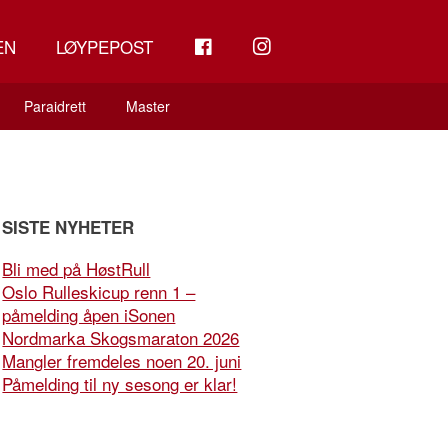
FB
INSTAGRAM
EN
LØYPEPOST
Paraidrett
Master
SISTE NYHETER
Bli med på HøstRull
Oslo Rulleskicup renn 1 –
påmelding åpen iSonen
Nordmarka Skogsmaraton 2026
Mangler fremdeles noen 20. juni
Påmelding til ny sesong er klar!