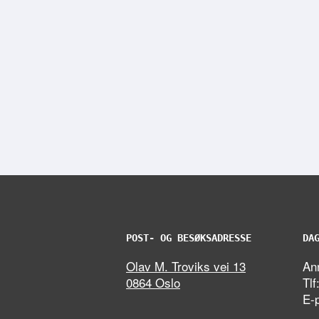
POST- OG BESØKSADRESSE
DA
Olav M. Troviks vei 13
Ann
0864 Oslo
Tlf
E-