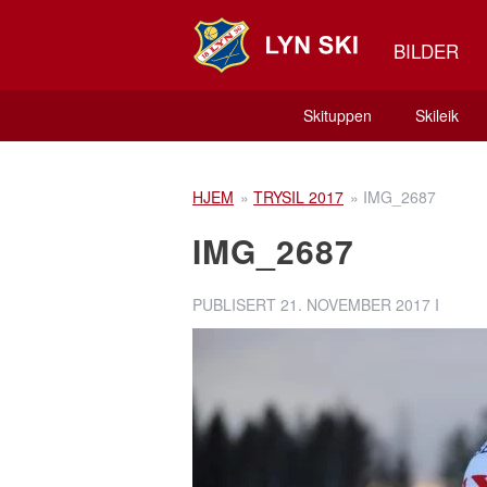
BILDER
Skituppen
Skileik
HJEM
»
TRYSIL 2017
»
IMG_2687
IMG_2687
PUBLISERT
21. NOVEMBER 2017
I