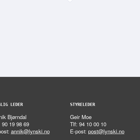
GLIG LEDER
STYRELEDER
ik Bjørndal
Geir Moe
: 90 19 98 69
Tlf: 94 10 00 10
post:
annik@lynski.no
E-post:
post@lynski.no