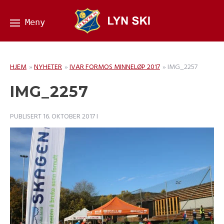
HJEM
»
NYHETER
»
IVAR FORMOS MINNELØP 2017
»
IMG_2257
IMG_2257
PUBLISERT
16. OKTOBER 2017
I