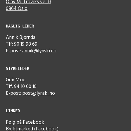
Olav M. Troviks vei 13
0864 Oslo
DAGLIG LEDER
Annik Bjørndal
Tlf: 90 19 98 69
E-post:
annik@lynski.no
STYRELEDER
Geir Moe
Tlf: 94 10 00 10
E-post:
post@lynski.no
LINKER
Følg på Facebook
Bruktmarked (Facebook)