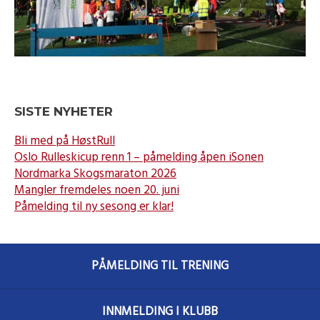
SISTE NYHETER
Bli med på HøstRull
Oslo Rulleskicup renn 1 – påmelding åpen iSonen
Nordmarka Skogsmaraton 2026
Mangler fremdeles noen 20. juni
Påmelding til ny sesong er klar!
PÅMELDING TIL TRENING
INNMELDING I KLUBB