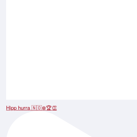
Hipp hurra 🇳🇴❄️🏆👏