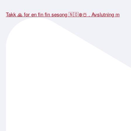
Takk 🙏 for en fin fin sesong 🇳🇴❄️☃️ . Avslutning m