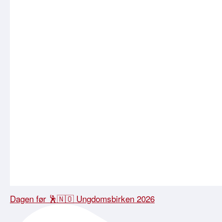
Dagen før 🕺🇳🇴 Ungdomsbirken 2026