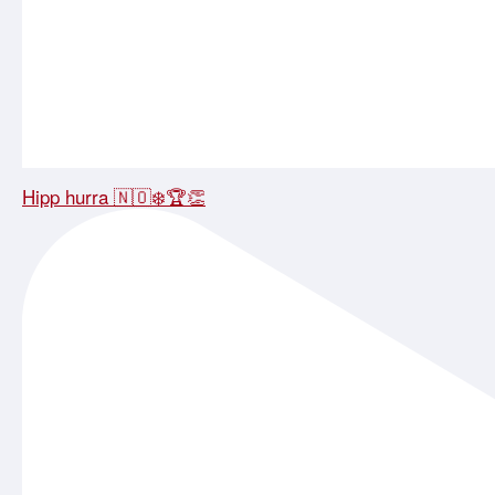
Hipp hurra 🇳🇴❄️🏆👏