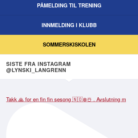
PÅMELDING TIL TRENING
INNMELDING I KLUBB
SOMMERSKISKOLEN
SISTE FRA INSTAGRAM
@LYNSKI_LANGRENN
Takk 🙏 for en fin fin sesong 🇳🇴❄️☃️ . Avslutning m