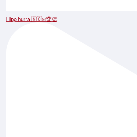
Hipp hurra 🇳🇴❄️🏆👏