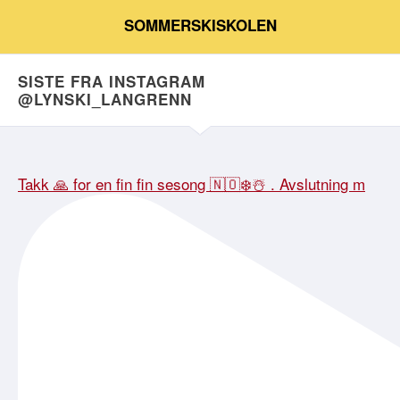
SOMMERSKISKOLEN
SISTE FRA INSTAGRAM
@LYNSKI_LANGRENN
Takk 🙏 for en fin fin sesong 🇳🇴❄️☃️ . Avslutning m