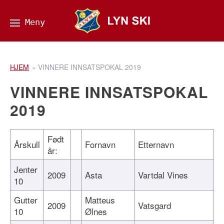
HJEM
»
VINNERE INNSATSPOKAL 2019
VINNERE INNSATSPOKAL
2019
Født
Årskull
Fornavn
Etternavn
år:
Jenter
2009
Asta
Vartdal Vines
10
Gutter
Matteus
2009
Vatsgard
10
Ølnes