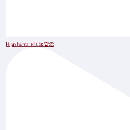
Hipp hurra 🇳🇴❄️🏆👏