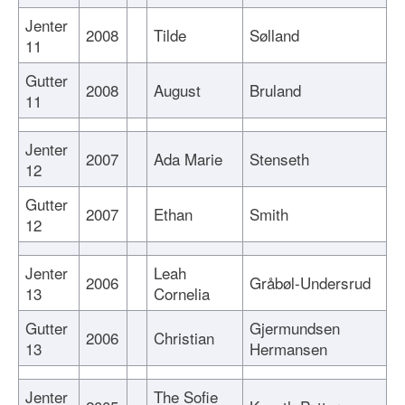
Jenter
2008
Tilde
Sølland
11
Gutter
2008
August
Bruland
11
Jenter
2007
Ada Marie
Stenseth
12
Gutter
2007
Ethan
Smith
12
Jenter
Leah
2006
Gråbøl-Undersrud
13
Cornelia
Gutter
Gjermundsen
2006
Christian
13
Hermansen
Jenter
The Sofie