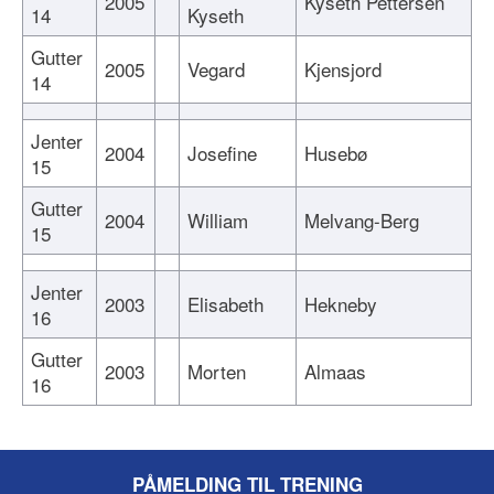
2005
Kyseth Pettersen
14
Kyseth
Gutter
2005
Vegard
Kjensjord
14
Jenter
2004
Josefine
Husebø
15
Gutter
2004
William
Melvang-Berg
15
Jenter
2003
Elisabeth
Hekneby
16
Gutter
2003
Morten
Almaas
16
PÅMELDING TIL TRENING