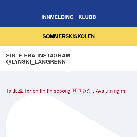
INNMELDING I KLUBB
SOMMERSKISKOLEN
SISTE FRA INSTAGRAM
@LYNSKI_LANGRENN
Takk 🙏 for en fin fin sesong 🇳🇴❄️☃️ . Avslutning m