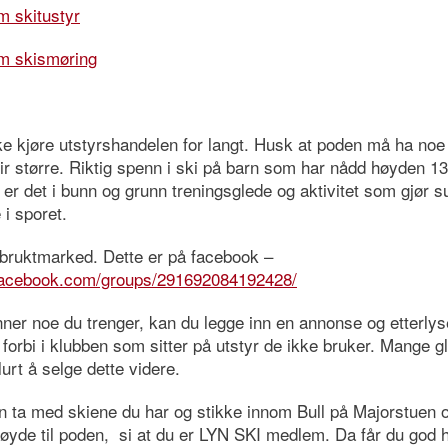
m skitustyr
m skismøring
ke kjøre utstyrshandelen for langt. Husk at poden må ha noe 
ir større. Riktig spenn i ski på barn som har nådd høyden 1
 er det i bunn og grunn treningsglede og aktivitet som gjør
 i sporet.
t bruktmarked. Dette er på facebook –
facebook.com/groups/291692084192428/
ner noe du trenger, kan du legge inn en annonse og etterlys
rbi i klubben som sitter på utstyr de ikke bruker. Mange gl
urt å selge dette videre.
n ta med skiene du har og stikke innom Bull på Majorstuen 
yde til poden, si at du er LYN SKI medlem. Da får du god hj