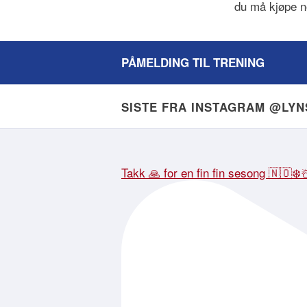
du må kjøpe no
PÅMELDING TIL TRENING
SISTE FRA INSTAGRAM @LY
Takk 🙏 for en fin fin sesong 🇳🇴❄️