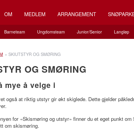
OM
MEDLEM
ARRANGEMENT
SNØPARK
Barneteam
Ungdomsteam
Junior/Senior
Langløp
M
»
SKIUTSTYR OG SMØRING
STYR OG SMØRING
å mye å velge i
vet også at riktig utstyr gir økt skiglede. Dette gjelder påkled
er.
nyen for «Skismøring og utstyr» finner du et eget punkt om 
ett om skismøring.