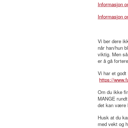
Informasjon o
Informasjon o
Vi ber dere ik
når han/hun bl
viktig. Men så
er å gå fortere
Vi har et god
https://www.
Om du ikke fin
MANGE rundt fo
det kan være l
Husk at du ka
med vekt og hø