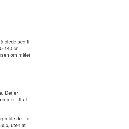
å glede seg til
35-140 er
 susen om målet
e. Det er
emmer litt at
og måle de. Ta
elp, uten at