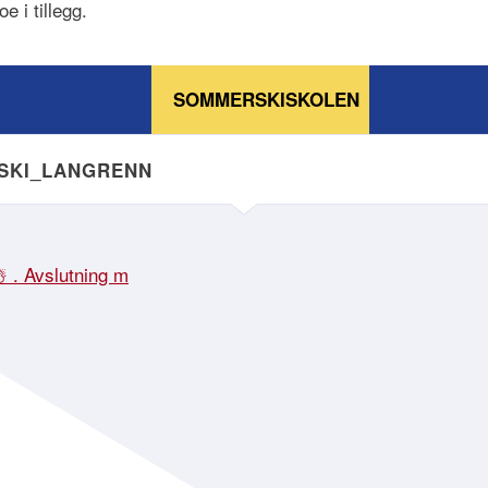
e i tillegg.
SOMMERSKISKOLEN
NSKI_LANGRENN
☃️ . Avslutning m