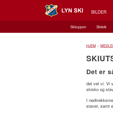
BILDER
Skituppen
Skileik
HJEM
»
MEDLE
SKIUT
Det er s
det vet vi. Vi 
skisko og stav
I nedtrekksme
staver, samt 