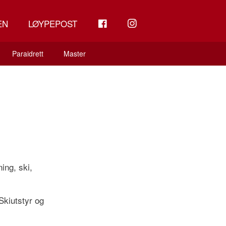
FB
INSTAGRAM
EN
LØYPEPOST
Paraidrett
Master
ning, ski,
Skiutstyr og