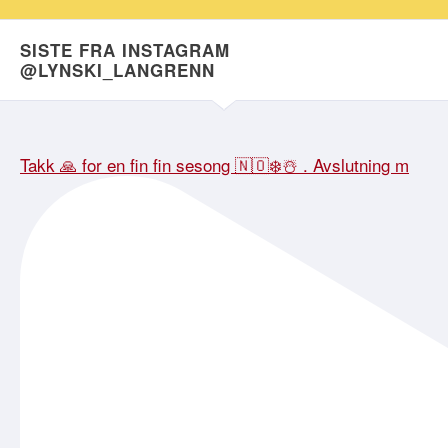
SISTE FRA INSTAGRAM
@LYNSKI_LANGRENN
Takk 🙏 for en fin fin sesong 🇳🇴❄️☃️ . Avslutning m