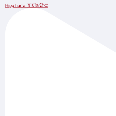
Hipp hurra 🇳🇴❄️🏆👏