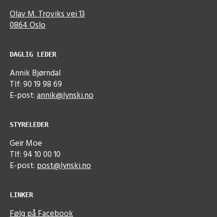
Olav M. Troviks vei 13
0864 Oslo
DAGLIG LEDER
Annik Bjørndal
Tlf: 90 19 98 69
E-post:
annik@lynski.no
STYRELEDER
Geir Moe
Tlf: 94 10 00 10
E-post:
post@lynski.no
LINKER
Følg på Facebook