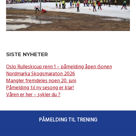
SISTE NYHETER
Oslo Rulleskicup renn 1 – påmelding åpen iSonen
Nordmarka Skogsmaraton 2026
Mangler fremdeles noen 20. juni
Påmelding til ny sesong er klar!
Våren er her – sykler du ?
PÅMELDING TIL TRENING