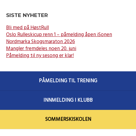
SISTE NYHETER
Bli med på HøstRull
Oslo Rulleskicup renn 1 – påmelding åpen iSonen
Nordmarka Skogsmaraton 2026
Mangler fremdeles noen 20. juni
Påmelding til ny sesong er klar!
PÅMELDING TIL TRENING
INNMELDING I KLUBB
SOMMERSKISKOLEN