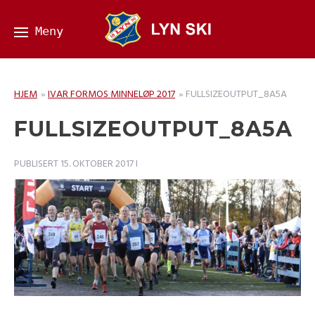
HJEM
»
IVAR FORMOS MINNELØP 2017
»
FULLSIZEOUTPUT_8A5A
FULLSIZEOUTPUT_8A5A
PUBLISERT
15. OKTOBER 2017
I