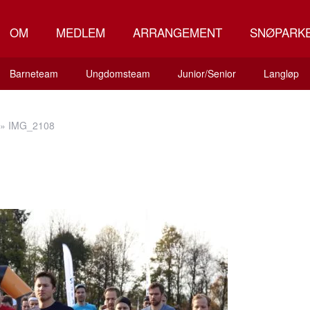
OM
MEDLEM
ARRANGEMENT
SNØPARK
Barneteam
Ungdomsteam
Junior/Senior
Langløp
»
IMG_2108