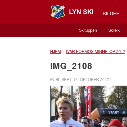
BILDER
Skituppen
Skileik
HJEM
»
IVAR FORMOS MINNELØP 2017
IMG_2108
PUBLISERT
15. OKTOBER 2017
I