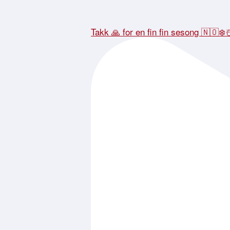
Takk 🙏 for en fin fin sesong 🇳🇴❄️