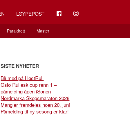
FB
INSTAGRAM
EN
LØYPEPOST
Paraidrett
Master
SISTE NYHETER
Bli med på HøstRull
Oslo Rulleskicup renn 1 –
påmelding åpen iSonen
Nordmarka Skogsmaraton 2026
Mangler fremdeles noen 20. juni
Påmelding til ny sesong er klar!