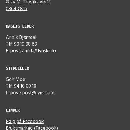
Olav M. Troviks vei 13
0864 Oslo
DAGLIG LEDER
Annik Bjørndal
Tlf: 90 19 98 69
E-post:
annik@lynski.no
STYRELEDER
Geir Moe
Tlf: 94 10 00 10
E-post:
post@lynski.no
LINKER
Følg på Facebook
Bruktmarked (Facebook)