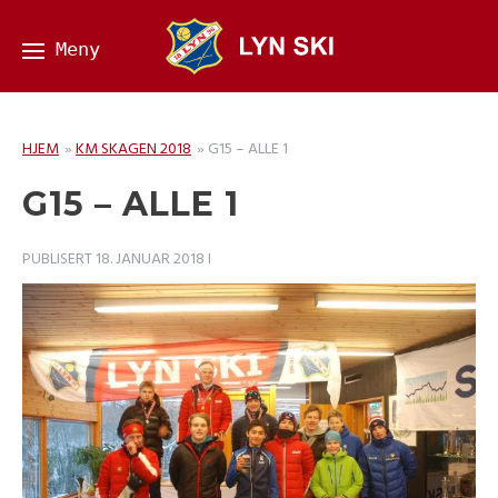
HJEM
»
KM SKAGEN 2018
»
G15 – ALLE 1
G15 – ALLE 1
PUBLISERT
18. JANUAR 2018
I