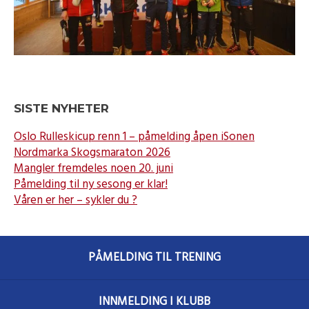
SISTE NYHETER
Oslo Rulleskicup renn 1 – påmelding åpen iSonen
Nordmarka Skogsmaraton 2026
Mangler fremdeles noen 20. juni
Påmelding til ny sesong er klar!
Våren er her – sykler du ?
PÅMELDING TIL TRENING
INNMELDING I KLUBB