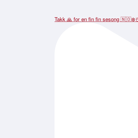
Takk 🙏 for en fin fin sesong 🇳🇴❄️