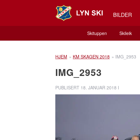
BILDER
Skituppen
Skileik
HJEM
»
KM SKAGEN 2018
»
IMG_2953
IMG_2953
PUBLISERT
18. JANUAR 2018
I