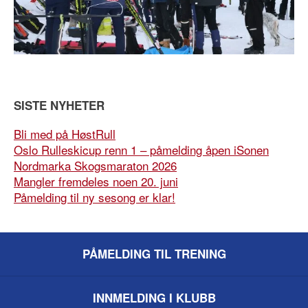
SISTE NYHETER
Bli med på HøstRull
Oslo Rulleskicup renn 1 – påmelding åpen iSonen
Nordmarka Skogsmaraton 2026
Mangler fremdeles noen 20. juni
Påmelding til ny sesong er klar!
PÅMELDING TIL TRENING
INNMELDING I KLUBB