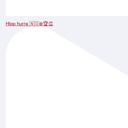
Hipp hurra 🇳🇴❄️🏆👏