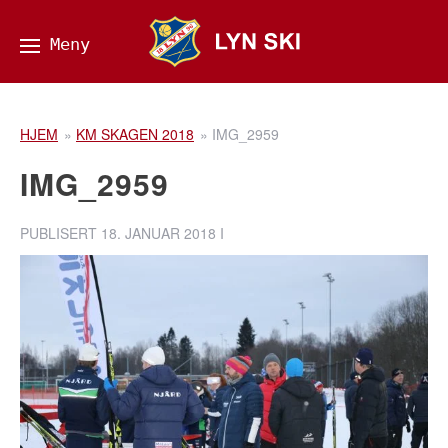
HJEM
»
KM SKAGEN 2018
»
IMG_2959
IMG_2959
PUBLISERT
18. JANUAR 2018
I