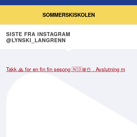
SOMMERSKISKOLEN
SISTE FRA INSTAGRAM
@LYNSKI_LANGRENN
Takk 🙏 for en fin fin sesong 🇳🇴❄️☃️ . Avslutning m