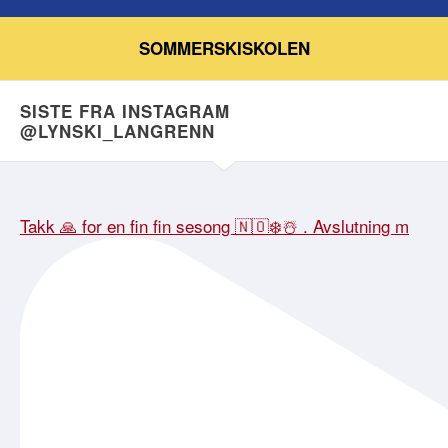
SOMMERSKISKOLEN
SISTE FRA INSTAGRAM
@LYNSKI_LANGRENN
Takk 🙏 for en fin fin sesong 🇳🇴❄️☃️ . Avslutning m