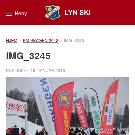
HJEM
»
KM SKAGEN 2018
»
IMG_3245
IMG_3245
PUBLISERT
18. JANUAR 2018
I