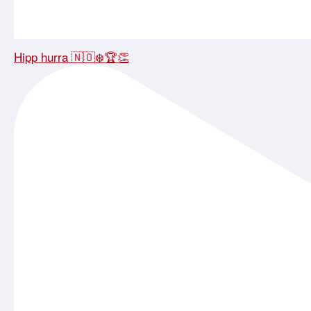
Hipp hurra 🇳🇴❄️🏆👏