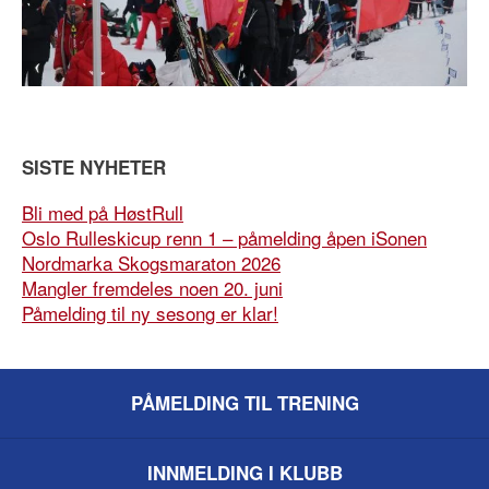
SISTE NYHETER
Bli med på HøstRull
Oslo Rulleskicup renn 1 – påmelding åpen iSonen
Nordmarka Skogsmaraton 2026
Mangler fremdeles noen 20. juni
Påmelding til ny sesong er klar!
PÅMELDING TIL TRENING
INNMELDING I KLUBB