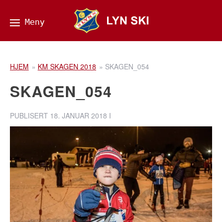
HJEM
»
KM SKAGEN 2018
»
SKAGEN_054
SKAGEN_054
PUBLISERT
18. JANUAR 2018
I