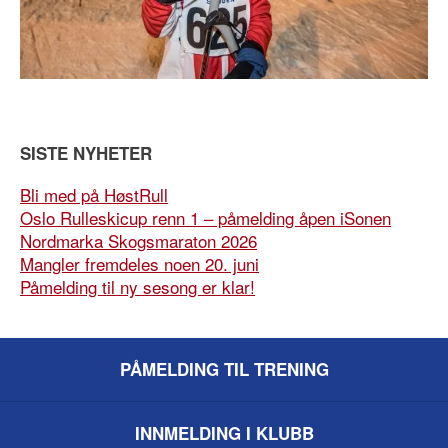
SISTE NYHETER
Bli med på HøstRull
Oslo Rulleskicup renn 1 – påmelding åpen iSonen
Nordmarka Skogsmaraton 2026
Mangler fremdeles noen 20. juni
Påmelding til ny sesong er klar!
PÅMELDING TIL TRENING
INNMELDING I KLUBB