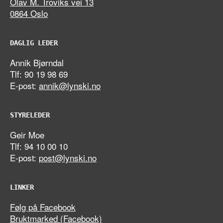
Olav M. Troviks vei 13
0864 Oslo
DAGLIG LEDER
Annik Bjørndal
Tlf: 90 19 98 69
E-post:
annik@lynski.no
STYRELEDER
Geir Moe
Tlf: 94 10 00 10
E-post:
post@lynski.no
LINKER
Følg på Facebook
Bruktmarked (Facebook)