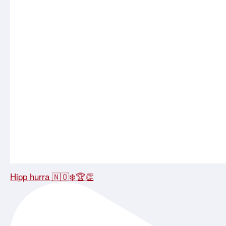
Hipp hurra 🇳🇴❄️🏆👏