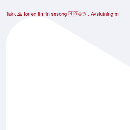
Takk 🙏 for en fin fin sesong 🇳🇴❄️☃️ . Avslutning m