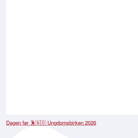
Dagen før 🕺🇳🇴 Ungdomsbirken 2026