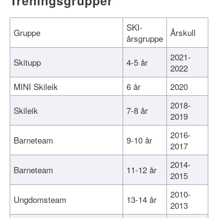
Treningsgrupper
SKI-
Gruppe
Årskull
årsgruppe
2021-
Skitupp
4-5 år
2022
MINI Skileik
6 år
2020
2018-
Skileik
7-8 år
2019
2016-
Barneteam
9-10 år
2017
2014-
Barneteam
11-12 år
2015
2010-
Ungdomsteam
13-14 år
2013