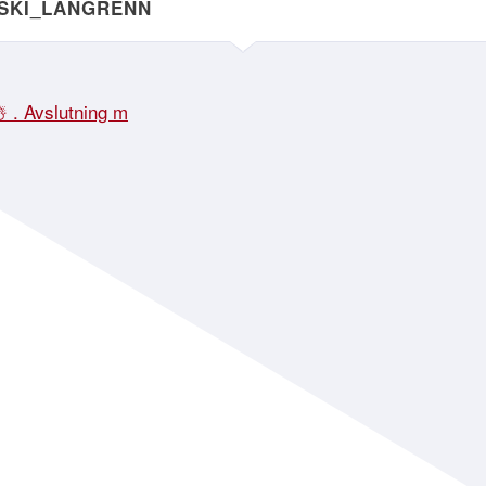
NSKI_LANGRENN
☃️ . Avslutning m