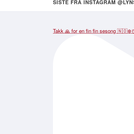
SISTE FRA INSTAGRAM @LY
Takk 🙏 for en fin fin sesong 🇳🇴❄️