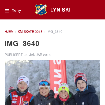
HJEM
»
KM SKATE 2018
»
IMG_3640
IMG_3640
PUBLISERT
28. JANUAR 2018
I