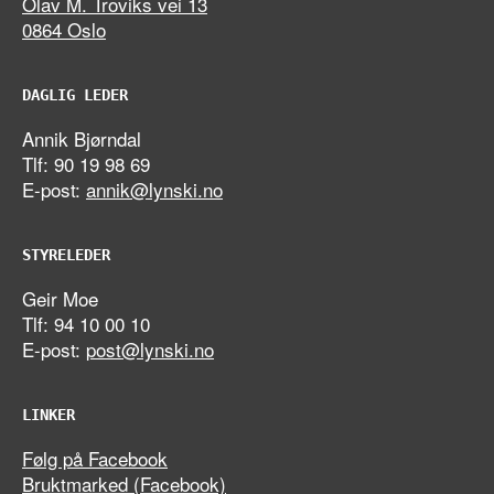
Olav M. Troviks vei 13
0864 Oslo
DAGLIG LEDER
Annik Bjørndal
Tlf: 90 19 98 69
E-post:
annik@lynski.no
STYRELEDER
Geir Moe
Tlf: 94 10 00 10
E-post:
post@lynski.no
LINKER
Følg på Facebook
Bruktmarked (Facebook)