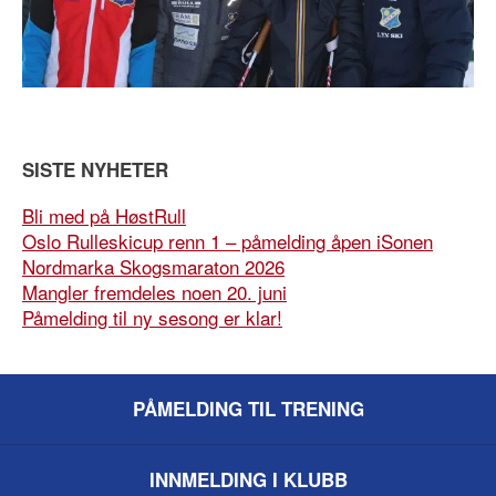
SISTE NYHETER
Bli med på HøstRull
Oslo Rulleskicup renn 1 – påmelding åpen iSonen
Nordmarka Skogsmaraton 2026
Mangler fremdeles noen 20. juni
Påmelding til ny sesong er klar!
PÅMELDING TIL TRENING
INNMELDING I KLUBB