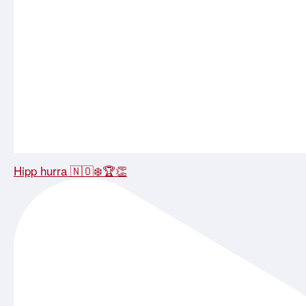
Hipp hurra 🇳🇴❄️🏆👏