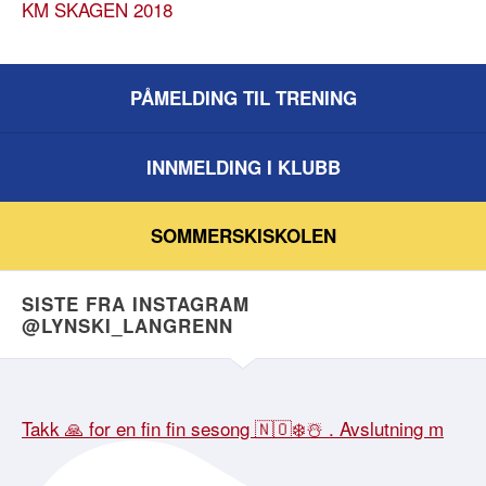
KM SKAGEN 2018
PÅMELDING TIL TRENING
INNMELDING I KLUBB
SOMMERSKISKOLEN
SISTE FRA INSTAGRAM
@LYNSKI_LANGRENN
Takk 🙏 for en fin fin sesong 🇳🇴❄️☃️ . Avslutning m