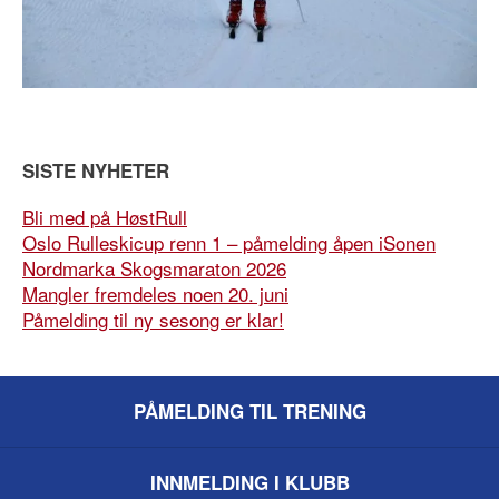
SISTE NYHETER
Bli med på HøstRull
Oslo Rulleskicup renn 1 – påmelding åpen iSonen
Nordmarka Skogsmaraton 2026
Mangler fremdeles noen 20. juni
Påmelding til ny sesong er klar!
PÅMELDING TIL TRENING
INNMELDING I KLUBB