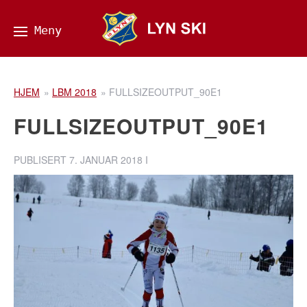
HJEM
»
LBM 2018
»
FULLSIZEOUTPUT_90E1
FULLSIZEOUTPUT_90E1
PUBLISERT
7. JANUAR 2018
I