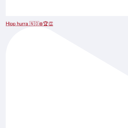
Hipp hurra 🇳🇴❄️🏆👏