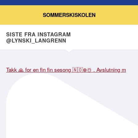
SOMMERSKISKOLEN
SISTE FRA INSTAGRAM
@LYNSKI_LANGRENN
Takk 🙏 for en fin fin sesong 🇳🇴❄️☃️ . Avslutning m