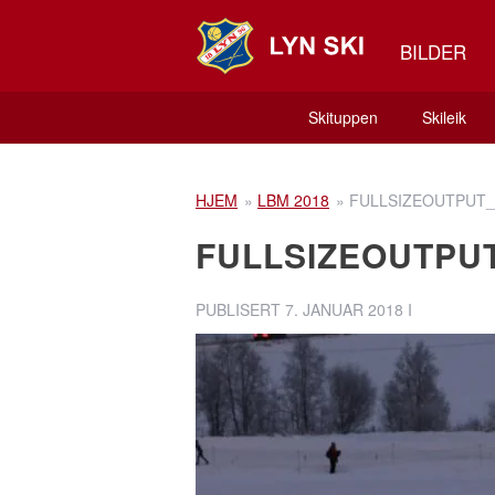
BILDER
Skituppen
Skileik
HJEM
»
LBM 2018
»
FULLSIZEOUTPUT_
FULLSIZEOUTPU
PUBLISERT
7. JANUAR 2018
I