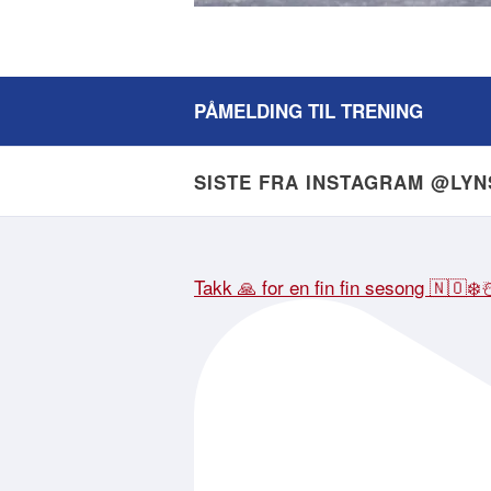
PÅMELDING TIL TRENING
SISTE FRA INSTAGRAM @LY
Takk 🙏 for en fin fin sesong 🇳🇴❄️