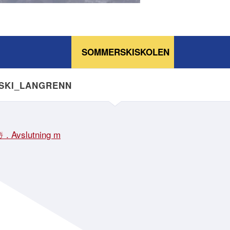
SOMMERSKISKOLEN
NSKI_LANGRENN
☃️ . Avslutning m