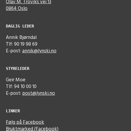
Olav M. Troviks vei 13
0864 Oslo
DAGLIG LEDER
Annik Bjørndal
Tlf: 90 19 98 69
E-post:
annik@lynski.no
STYRELEDER
Geir Moe
Tlf: 94 10 00 10
E-post:
post@lynski.no
LINKER
Følg på Facebook
Bruktmarked (Facebook)