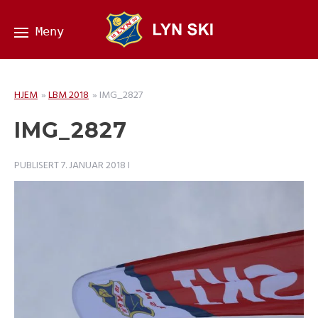
HJEM
»
LBM 2018
»
IMG_2827
IMG_2827
PUBLISERT
7. JANUAR 2018
I