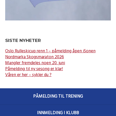
SISTE NYHETER
Oslo Rulleskicup renn 1 – påmelding åpen iSonen
Nordmarka Skogsmaraton 2026
Mangler fremdeles noen 20. juni
Påmelding til ny sesong er klar!
Våren er her – sykler du ?
PÅMELDING TIL TRENING
INNMELDING I KLUBB