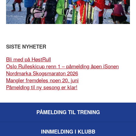
SISTE NYHETER
Bli med på HøstRull
Oslo Rulleskicup renn 1 – påmelding åpen iSonen
Nordmarka Skogsmaraton 2026
Mangler fremdeles noen 20. juni
Påmelding til ny sesong er klar!
PÅMELDING TIL TRENING
INNMELDING I KLUBB