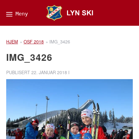
HJEM
»
OSF 2018
»
IMG_3426
IMG_3426
PUBLISERT
22. JANUAR 2018
I