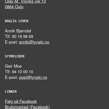
Olav M. Troviks vei 13
0864 Oslo
DAGLIG LEDER
Annik Bjørndal
Tlf: 90 19 98 69
E-post:
annik@lynski.no
STYRELEDER
Geir Moe
Tlf: 94 10 00 10
E-post:
post@lynski.no
LINKER
Følg på Facebook
Bruktmarked (Facebook)