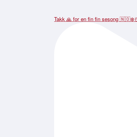
Takk 🙏 for en fin fin sesong 🇳🇴❄️