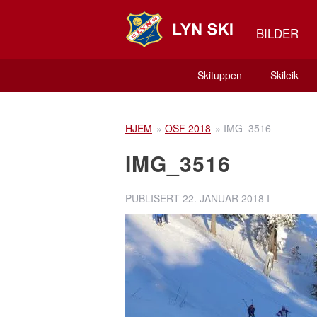
BILDER
Skituppen
Skileik
HJEM
»
OSF 2018
»
IMG_3516
IMG_3516
PUBLISERT
22. JANUAR 2018
I