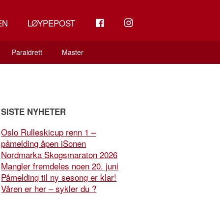
FB
INSTAGRAM
EN
LØYPEPOST
Paraidrett
Master
SISTE NYHETER
Oslo Rulleskicup renn 1 –
påmelding åpen iSonen
Nordmarka Skogsmaraton 2026
Mangler fremdeles noen 20. juni
Påmelding til ny sesong er klar!
Våren er her – sykler du ?