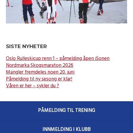
SISTE NYHETER
Oslo Rulleskicup renn 1 – påmelding åpen iSonen
Nordmarka Skogsmaraton 2026
Mangler fremdeles noen 20. juni
Påmelding til ny sesong er klar!
Våren er her – sykler du ?
PÅMELDING TIL TRENING
INNMELDING I KLUBB