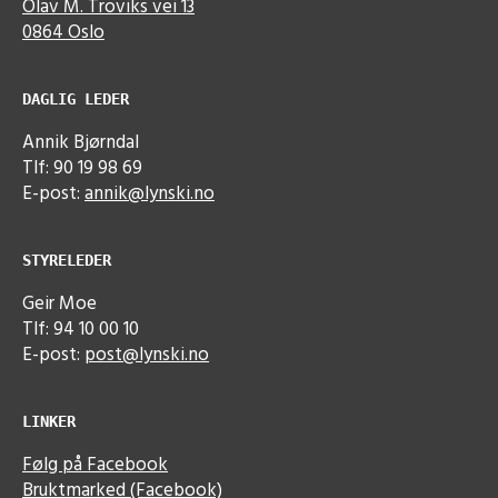
Olav M. Troviks vei 13
0864 Oslo
DAGLIG LEDER
Annik Bjørndal
Tlf: 90 19 98 69
E-post:
annik@lynski.no
STYRELEDER
Geir Moe
Tlf: 94 10 00 10
E-post:
post@lynski.no
LINKER
Følg på Facebook
Bruktmarked (Facebook)