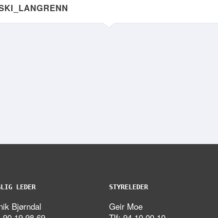
NSKI_LANGRENN
GLIG LEDER
STYRELEDER
ik Bjørndal
Geir Moe
: 90 19 98 69
Tlf: 94 10 00 10