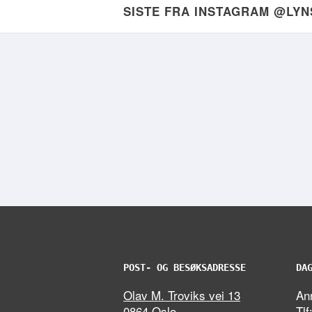
SISTE FRA INSTAGRAM @LY
POST- OG BESØKSADRESSE
DA
Olav M. Troviks vei 13
Ann
0864 Oslo
Tlf