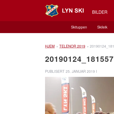
BILDER
Skituppen
Skileik
HJEM
»
TELENOR 2019
»
20190124_18
20190124_181557
PUBLISERT
25. JANUAR 2019
I