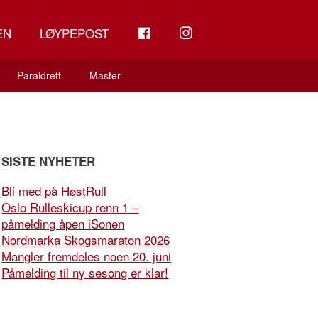
FB
INSTAGRAM
EN
LØYPEPOST
Paraidrett
Master
SISTE NYHETER
Bli med på HøstRull
Oslo Rulleskicup renn 1 –
påmelding åpen iSonen
Nordmarka Skogsmaraton 2026
Mangler fremdeles noen 20. juni
Påmelding til ny sesong er klar!