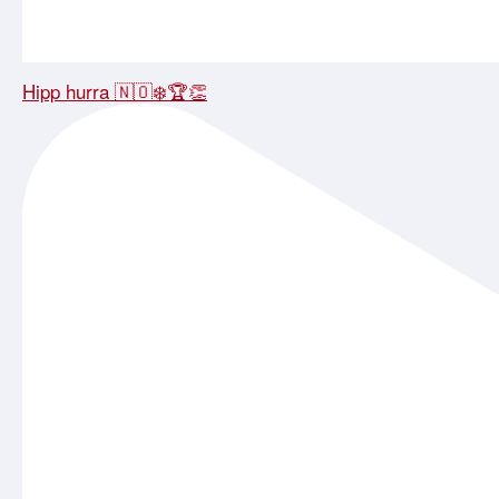
Hipp hurra 🇳🇴❄️🏆👏