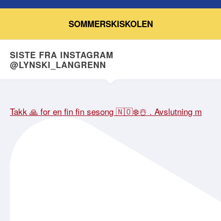
SOMMERSKISKOLEN
SISTE FRA INSTAGRAM
@LYNSKI_LANGRENN
Takk 🙏 for en fin fin sesong 🇳🇴❄️☃️ . Avslutning m