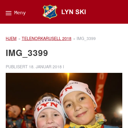
HJEM
»
TELENORKARUSELL 2018
»
IMG_3399
IMG_3399
PUBLISERT
18. JANUAR 2018
I