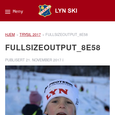
HJEM
»
TRYSIL 2017
»
FULLSIZEOUTPUT_8E58
FULLSIZEOUTPUT_8E58
PUBLISERT
21. NOVEMBER 2017
I