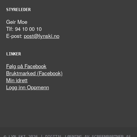
STYRELEDER
Geir Moe
Tlf: 94 10 00 10
E-post:
post@lynski.no
LINKER
Følg på Facebook
Bruktmarked (Facebook)
Min idrett
Logg inn Oppmenn
© LYN SKI 2026 | DIGITAL LØSNING AV
SCREENPARTNER AS
.