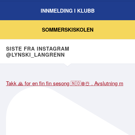
INNMELDING I KLUBB
SOMMERSKISKOLEN
SISTE FRA INSTAGRAM
@LYNSKI_LANGRENN
Takk 🙏 for en fin fin sesong 🇳🇴❄️☃️ . Avslutning m