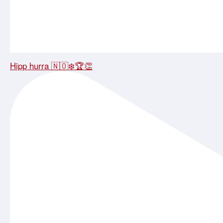
Hipp hurra 🇳🇴❄️🏆👏