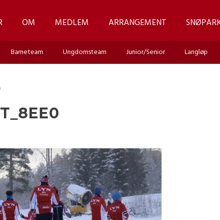
R
OM
MEDLEM
ARRANGEMENT
SNØPAR
Barneteam
Ungdomsteam
Junior/Senior
Langløp
0
T_8EE0