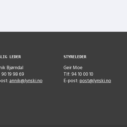
GLIG LEDER
STYRELEDER
ik Bjørndal
Geir Moe
: 90 19 98 69
Tlf: 94 10 00 10
post:
annik@lynski.no
E-post:
post@lynski.no