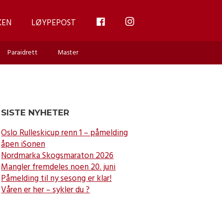
FB
INSTAGRAM
KEN
LØYPEPOST
Paraidrett
Master
SISTE NYHETER
Oslo Rulleskicup renn 1 – påmelding
åpen iSonen
Nordmarka Skogsmaraton 2026
Mangler fremdeles noen 20. juni
Påmelding til ny sesong er klar!
Våren er her – sykler du ?