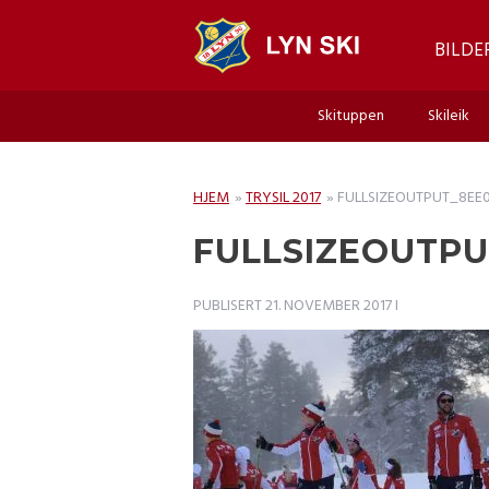
BILDE
Skituppen
Skileik
HJEM
»
TRYSIL 2017
»
FULLSIZEOUTPUT_8EE
FULLSIZEOUTPU
PUBLISERT
21. NOVEMBER 2017
I