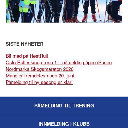
SISTE NYHETER
Bli med på HøstRull
Oslo Rulleskicup renn 1 – påmelding åpen iSonen
Nordmarka Skogsmaraton 2026
Mangler fremdeles noen 20. juni
Påmelding til ny sesong er klar!
PÅMELDING TIL TRENING
INNMELDING I KLUBB