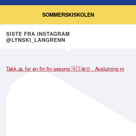
SOMMERSKISKOLEN
SISTE FRA INSTAGRAM
@LYNSKI_LANGRENN
Takk 🙏 for en fin fin sesong 🇳🇴❄️☃️ . Avslutning m