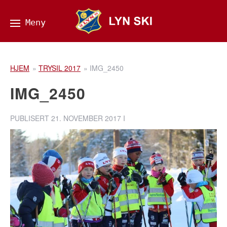
HJEM
»
TRYSIL 2017
»
IMG_2450
IMG_2450
PUBLISERT
21. NOVEMBER 2017
I