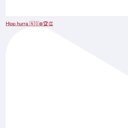
Hipp hurra 🇳🇴❄️🏆👏