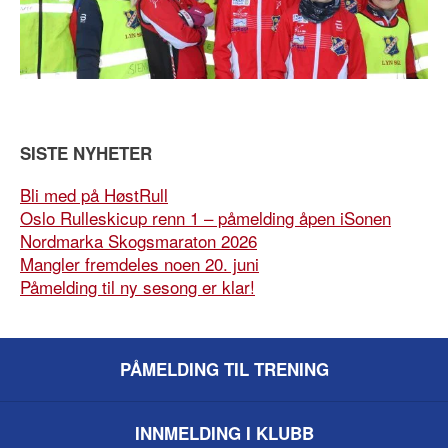
SISTE NYHETER
Bli med på HøstRull
Oslo Rulleskicup renn 1 – påmelding åpen iSonen
Nordmarka Skogsmaraton 2026
Mangler fremdeles noen 20. juni
Påmelding til ny sesong er klar!
PÅMELDING TIL TRENING
INNMELDING I KLUBB