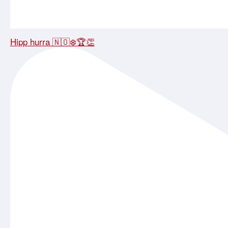
Hipp hurra 🇳🇴❄️🏆👏