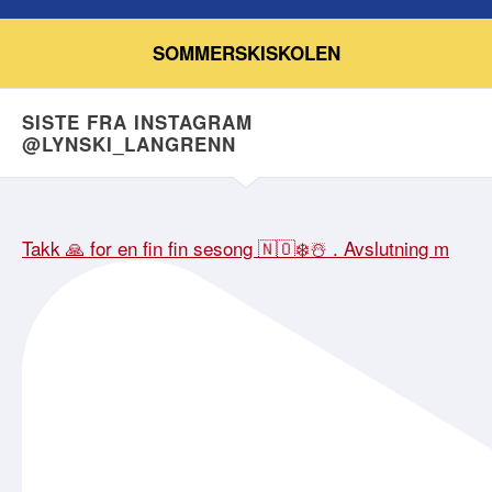
SOMMERSKISKOLEN
SISTE FRA INSTAGRAM
@LYNSKI_LANGRENN
Takk 🙏 for en fin fin sesong 🇳🇴❄️☃️ . Avslutning m