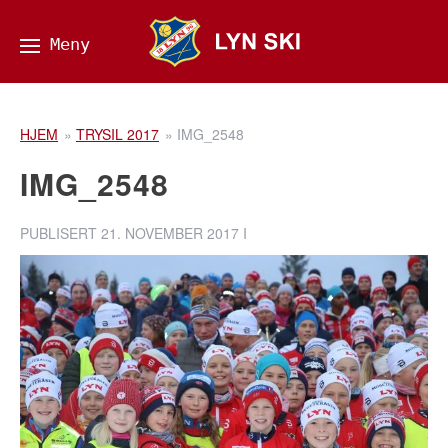
HJEM
»
TRYSIL 2017
»
IMG_2548
IMG_2548
PUBLISERT
21. NOVEMBER 2017
I