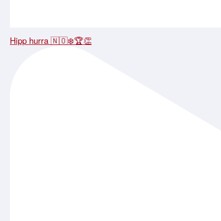
Hipp hurra 🇳🇴❄️🏆👏