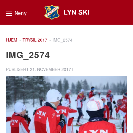
HJEM
»
TRYSIL 2017
»
IMG_2574
IMG_2574
PUBLISERT
21. NOVEMBER 2017
I