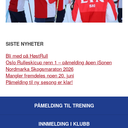
SISTE NYHETER
Bli med på HøstRull
Oslo Rulleskicup renn 1 – påmelding åpen iSonen
Nordmarka Skogsmaraton 2026
Mangler fremdeles noen 20. juni
Påmelding til ny sesong er klar!
PÅMELDING TIL TRENING
INNMELDING I KLUBB