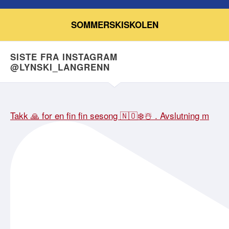
SOMMERSKISKOLEN
SISTE FRA INSTAGRAM
@LYNSKI_LANGRENN
Takk 🙏 for en fin fin sesong 🇳🇴❄️☃️ . Avslutning m