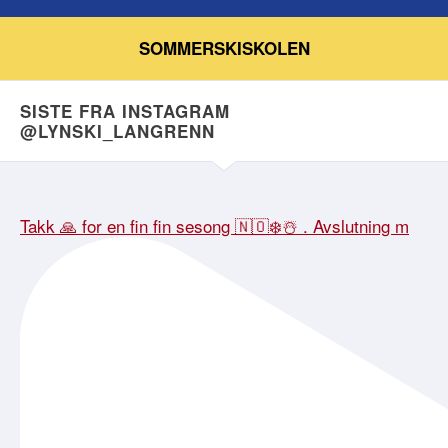
SOMMERSKISKOLEN
SISTE FRA INSTAGRAM
@LYNSKI_LANGRENN
Takk 🙏 for en fin fin sesong 🇳🇴❄️☃️ . Avslutning m