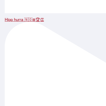
Hipp hurra 🇳🇴❄️🏆👏