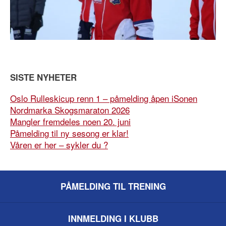
SISTE NYHETER
Oslo Rulleskicup renn 1 – påmelding åpen iSonen
Nordmarka Skogsmaraton 2026
Mangler fremdeles noen 20. juni
Påmelding til ny sesong er klar!
Våren er her – sykler du ?
PÅMELDING TIL TRENING
INNMELDING I KLUBB