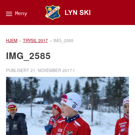
HJEM
»
TRYSIL 2017
»
IMG_2585
IMG_2585
PUBLISERT
21. NOVEMBER 2017
I