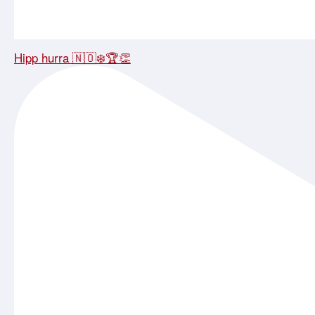
Hipp hurra 🇳🇴❄️🏆👏