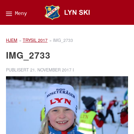
HJEM
»
TRYSIL 2017
»
IMG_2733
IMG_2733
PUBLISERT
21. NOVEMBER 2017
I