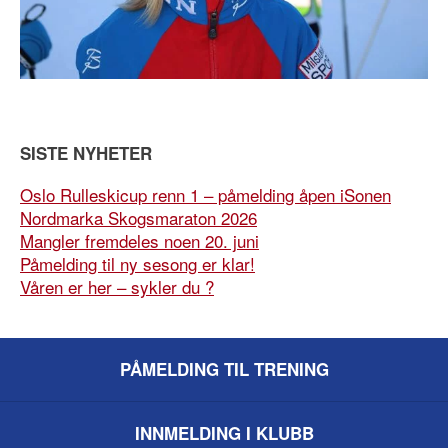
SISTE NYHETER
Oslo Rulleskicup renn 1 – påmelding åpen iSonen
Nordmarka Skogsmaraton 2026
Mangler fremdeles noen 20. juni
Påmelding til ny sesong er klar!
Våren er her – sykler du ?
PÅMELDING TIL TRENING
INNMELDING I KLUBB