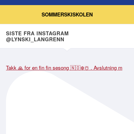
SOMMERSKISKOLEN
SISTE FRA INSTAGRAM
@LYNSKI_LANGRENN
Takk 🙏 for en fin fin sesong 🇳🇴❄️☃️ . Avslutning m