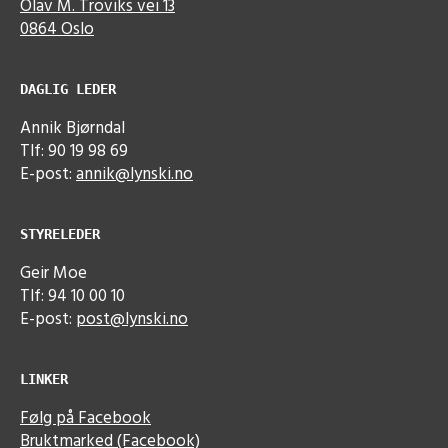
Olav M. Troviks vei 13
0864 Oslo
DAGLIG LEDER
Annik Bjørndal
Tlf: 90 19 98 69
E-post:
annik@lynski.no
STYRELEDER
Geir Moe
Tlf: 94 10 00 10
E-post:
post@lynski.no
LINKER
Følg på Facebook
Bruktmarked (Facebook)