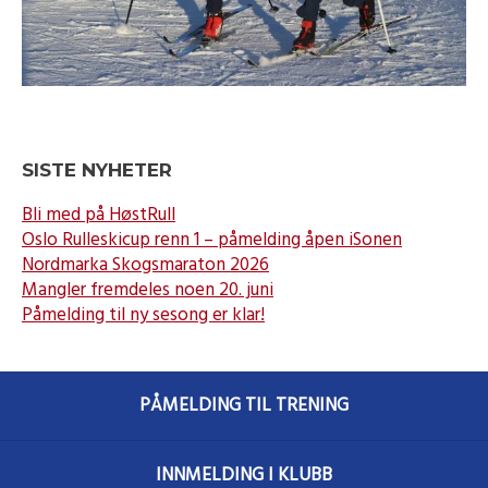
SISTE NYHETER
Bli med på HøstRull
Oslo Rulleskicup renn 1 – påmelding åpen iSonen
Nordmarka Skogsmaraton 2026
Mangler fremdeles noen 20. juni
Påmelding til ny sesong er klar!
PÅMELDING TIL TRENING
INNMELDING I KLUBB