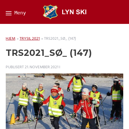
HJEM
»
TRYSIL 2021
»
TRS2021_SØ_ (147)
TRS2021_SØ_ (147)
PUBLISERT
21. NOVEMBER 2021
I